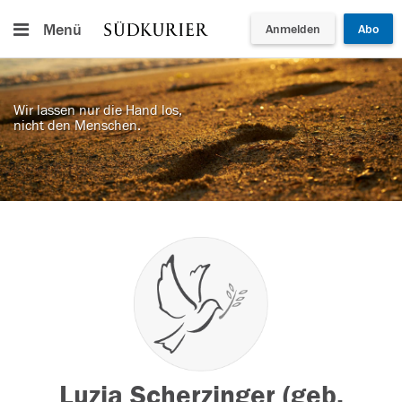
Menü
Anmelden
Abo
Wir lassen nur die Hand los,
nicht den Menschen.
Luzia Scherzinger (geb.