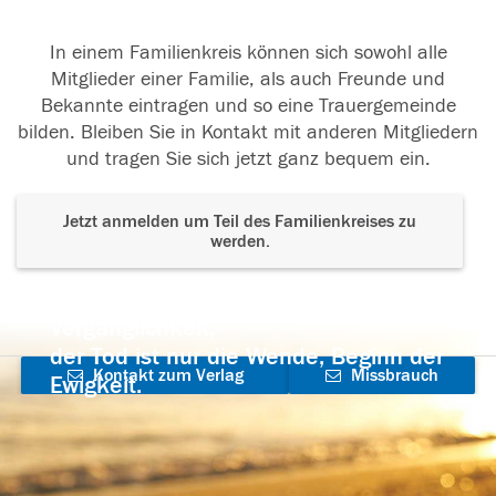
In einem Familienkreis können sich sowohl alle
Mitglieder einer Familie, als auch Freunde und
Bekannte eintragen und so eine Trauergemeinde
bilden. Bleiben Sie in Kontakt mit anderen Mitgliedern
und tragen Sie sich jetzt ganz bequem ein.
Jetzt anmelden um Teil des Familienkreises zu
werden.
Der Tod ist nicht das Ende, nicht die
Vergänglichkeit,
der Tod ist nur die Wende, Beginn der
Kontakt zum Verlag
Missbrauch
Ewigkeit.
aufnehmen
melden