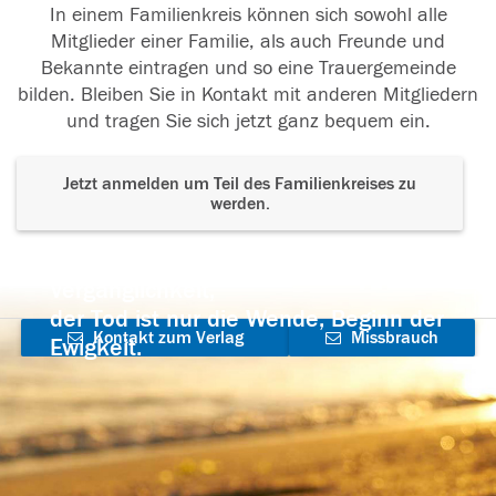
In einem Familienkreis können sich sowohl alle
Mitglieder einer Familie, als auch Freunde und
Bekannte eintragen und so eine Trauergemeinde
bilden. Bleiben Sie in Kontakt mit anderen Mitgliedern
und tragen Sie sich jetzt ganz bequem ein.
Jetzt anmelden um Teil des Familienkreises zu
werden.
Der Tod ist nicht das Ende, nicht die
Vergänglichkeit,
der Tod ist nur die Wende, Beginn der
Kontakt zum Verlag
Missbrauch
Ewigkeit.
aufnehmen
melden