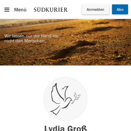
Menü
Anmelden
Abo
Wir lassen nur die Hand los,
nicht den Menschen.
Lydia Groß