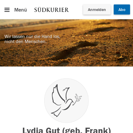
Menü
Anmelden
Abo
Wir lassen nur die Hand los,
nicht den Menschen.
Lydia Gut (geb. Frank)