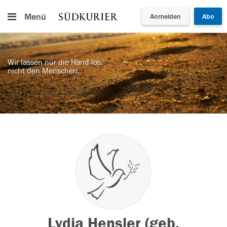
Menü
Anmelden
Abo
Wir lassen nur die Hand los,
nicht den Menschen.
Lydia Hensler (geb.