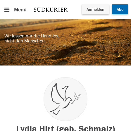
Menü
Anmelden
Abo
Wir lassen nur die Hand los,
nicht den Menschen.
Lydia Hirt (geb. Schmalz)