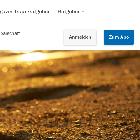
gazin Trauerratgeber
Ratgeber
barschaft
Anmelden
Zum
Abo