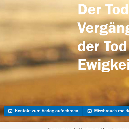
Der Tod
Vergäng
der Tod
Ewigkei
Kontakt zum Verlag aufnehmen
Missbrauch meld