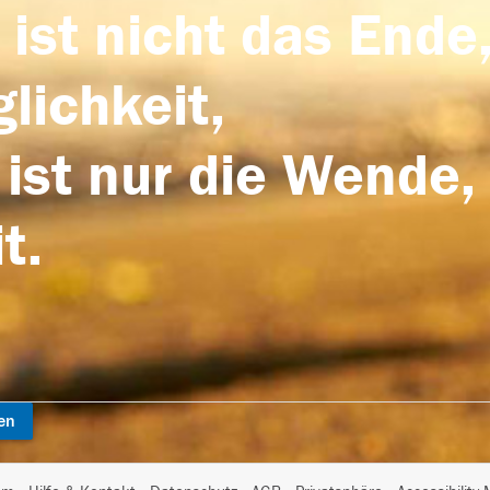
 ist nicht das Ende,
lichkeit,
 ist nur die Wende,
t.
en