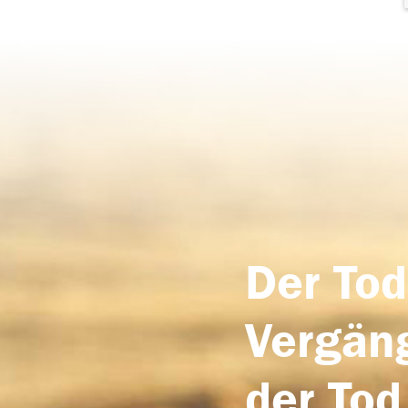
Der Tod
Vergäng
der Tod