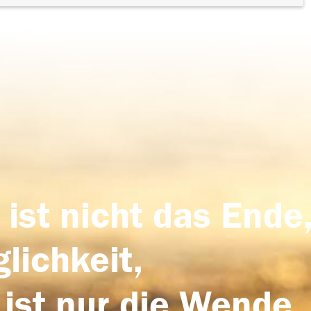
 ist nicht das Ende,
lichkeit,
 ist nur die Wende,