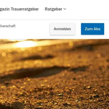
gazin Trauerratgeber
Ratgeber
barschaft
Anmelden
Zum
Abo