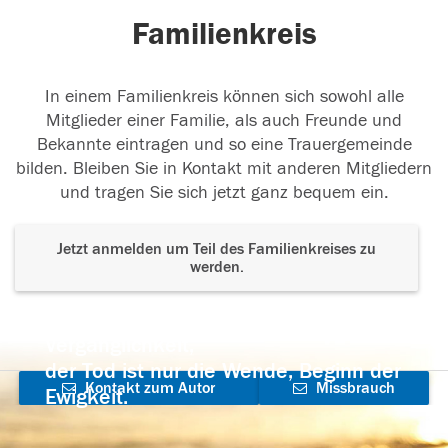
Familienkreis
In einem Familienkreis können sich sowohl alle
Mitglieder einer Familie, als auch Freunde und
Bekannte eintragen und so eine Trauergemeinde
bilden. Bleiben Sie in Kontakt mit anderen Mitgliedern
und tragen Sie sich jetzt ganz bequem ein.
Jetzt anmelden um Teil des Familienkreises zu
werden.
Der Tod ist nicht das Ende, nicht die
Vergänglichkeit,
der Tod ist nur die Wende, Beginn der
Kontakt zum Autor
Missbrauch
Ewigkeit.
aufnehmen
melden