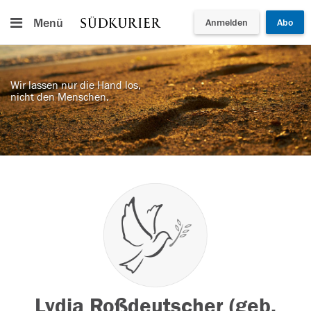
Menü
Anmelden
Abo
Wir lassen nur die Hand los,
nicht den Menschen.
Lydia Roßdeutscher (geb.