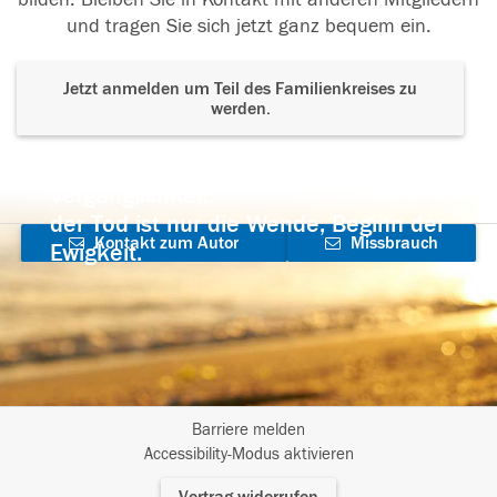
und tragen Sie sich jetzt ganz bequem ein.
Jetzt anmelden um Teil des Familienkreises zu
werden.
Der Tod ist nicht das Ende, nicht die
Vergänglichkeit,
der Tod ist nur die Wende, Beginn der
Kontakt zum Autor
Missbrauch
Ewigkeit.
aufnehmen
melden
Barriere melden
I
Accessibility-Modus aktivieren
m