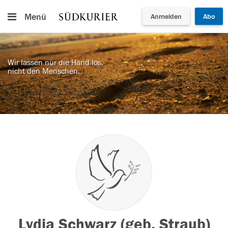
Menü
Anmelden
Abo
Wir lassen nur die Hand los,
nicht den Menschen.
Lydia Schwarz (geb. Straub)