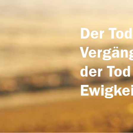
Der Tod
Vergäng
der Tod
Ewigkei