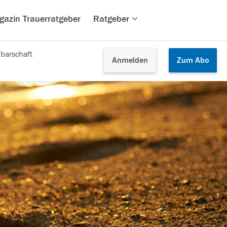
gazin Trauerratgeber
Ratgeber
barschaft
Anmelden
Zum
Abo