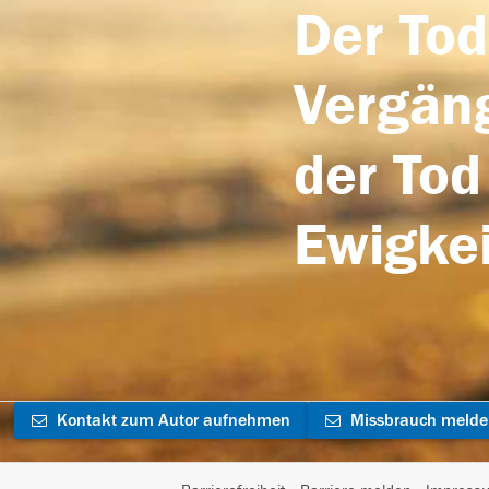
Der Tod
Vergäng
der Tod
Ewigkei
Kontakt zum Autor aufnehmen
Missbrauch meld