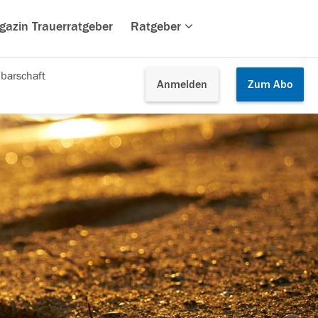
gazin Trauerratgeber
Ratgeber
barschaft
Anmelden
Zum
Abo