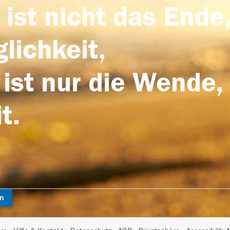
 ist nicht das Ende,
lichkeit,
 ist nur die Wende,
t.
en