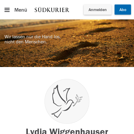
Menü
Anmelden
Abo
Wir lassen nur die Hand los,
nicht den Menschen.
Lydia Wiggenhauser