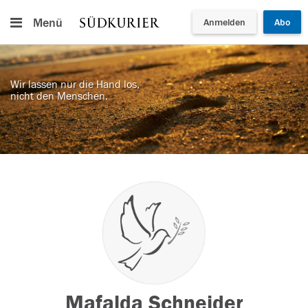
Menü
Anmelden
Abo
Wir lassen nur die Hand los,
nicht den Menschen.
Mafalda Schneider