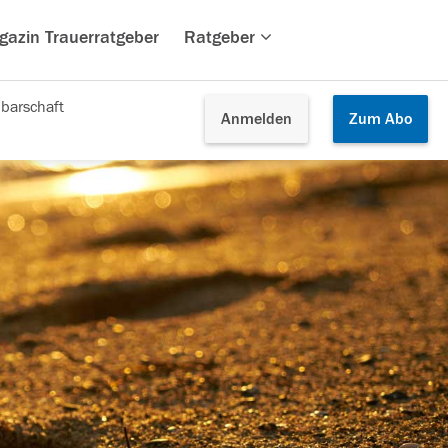
gazin Trauerratgeber
Ratgeber
barschaft
Anmelden
Zum
Abo