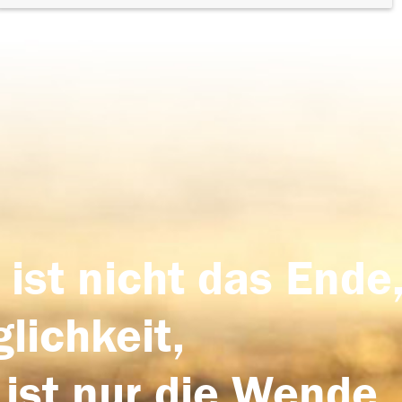
 ist nicht das Ende,
lichkeit,
 ist nur die Wende,