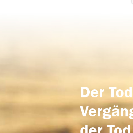
Der Tod
Vergäng
der Tod