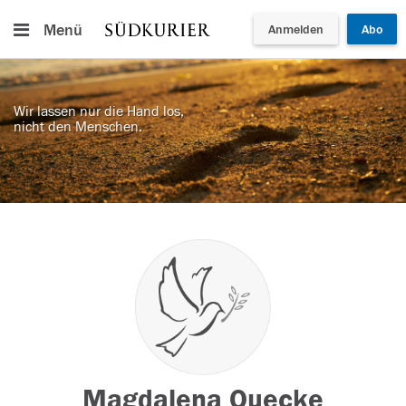
Menü
Anmelden
Abo
Wir lassen nur die Hand los,
nicht den Menschen.
Magdalena Quecke