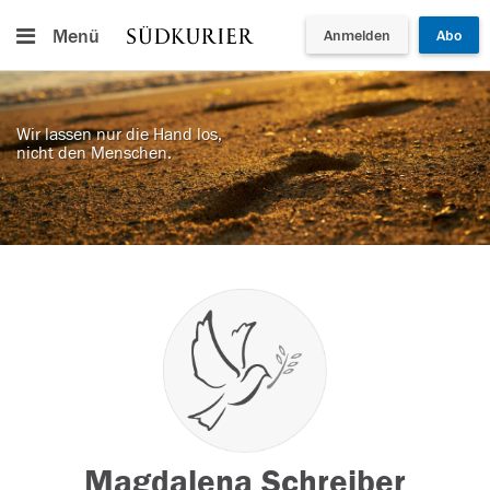
Menü
Anmelden
Abo
Wir lassen nur die Hand los,
nicht den Menschen.
Magdalena Schreiber