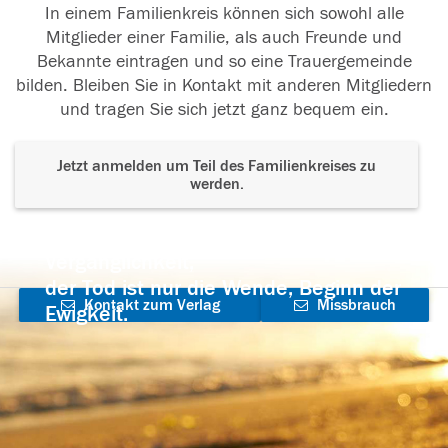
In einem Familienkreis können sich sowohl alle
Mitglieder einer Familie, als auch Freunde und
Bekannte eintragen und so eine Trauergemeinde
bilden. Bleiben Sie in Kontakt mit anderen Mitgliedern
und tragen Sie sich jetzt ganz bequem ein.
Jetzt anmelden um Teil des Familienkreises zu
werden.
Der Tod ist nicht das Ende, nicht die
Vergänglichkeit,
der Tod ist nur die Wende, Beginn der
Kontakt zum Verlag
Missbrauch
Ewigkeit.
aufnehmen
melden