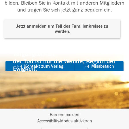
bilden. Bleiben Sie in Kontakt mit anderen Mitgliedern
und tragen Sie sich jetzt ganz bequem ein.
Jetzt anmelden um Teil des Familienkreises zu
werden.
Der Tod ist nicht das Ende, nicht die
Vergänglichkeit,
der Tod ist nur die Wende, Beginn der
Kontakt zum Verlag
Missbrauch
Ewigkeit.
aufnehmen
melden
Barriere melden
I
Accessibility-Modus aktivieren