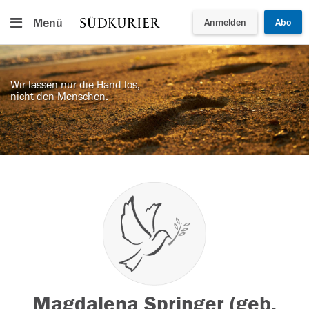
Menü
Anmelden
Abo
Wir lassen nur die Hand los,
nicht den Menschen.
Magdalena Springer (geb.