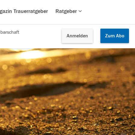
gazin Trauerratgeber
Ratgeber
barschaft
Anmelden
Zum
Abo