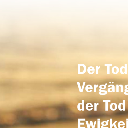
Der Tod
Vergäng
der Tod
Ewigkei