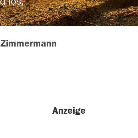
d los,
 Zimmermann
Anzeige