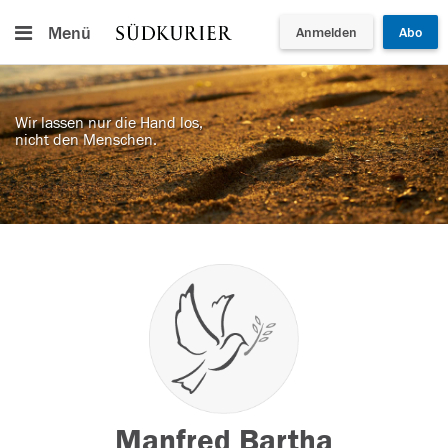
Menü
Anmelden
Abo
Wir lassen nur die Hand los,
nicht den Menschen.
Manfred Bartha