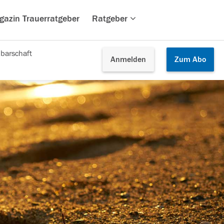
gazin Trauerratgeber
Ratgeber
barschaft
Anmelden
Zum
Abo