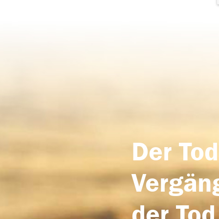
Der Tod
Vergäng
der Tod