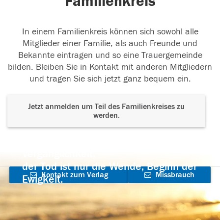
Familienkreis
In einem Familienkreis können sich sowohl alle
Mitglieder einer Familie, als auch Freunde und
Bekannte eintragen und so eine Trauergemeinde
bilden. Bleiben Sie in Kontakt mit anderen Mitgliedern
und tragen Sie sich jetzt ganz bequem ein.
Jetzt anmelden um Teil des Familienkreises zu
werden.
Der Tod ist nicht das Ende, nicht die
Vergänglichkeit,
der Tod ist nur die Wende, Beginn der
Kontakt zum Verlag
Missbrauch
Ewigkeit.
aufnehmen
melden