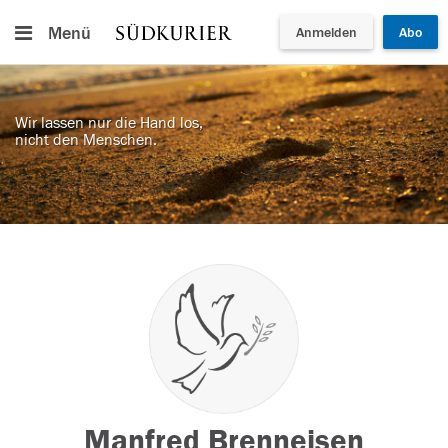
Menü
Anmelden
Abo
Wir lassen nur die Hand los,
nicht den Menschen.
Manfred Brenneisen