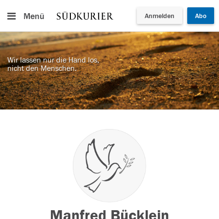
Menü
Anmelden
Abo
Wir lassen nur die Hand los,
nicht den Menschen.
Manfred Bücklein