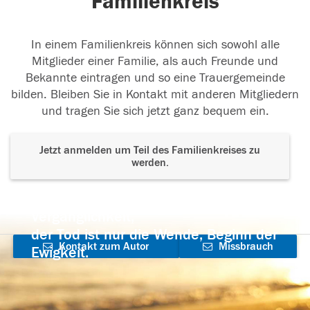
Familienkreis
In einem Familienkreis können sich sowohl alle
Mitglieder einer Familie, als auch Freunde und
Bekannte eintragen und so eine Trauergemeinde
bilden. Bleiben Sie in Kontakt mit anderen Mitgliedern
und tragen Sie sich jetzt ganz bequem ein.
Jetzt anmelden um Teil des Familienkreises zu
werden.
Der Tod ist nicht das Ende, nicht die
Vergänglichkeit,
der Tod ist nur die Wende, Beginn der
Kontakt zum Autor
Missbrauch
Ewigkeit.
aufnehmen
melden