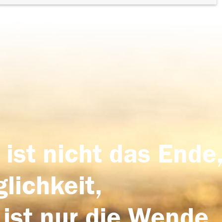
 ist nicht das Ende,
lichkeit,
 ist nur die Wende,