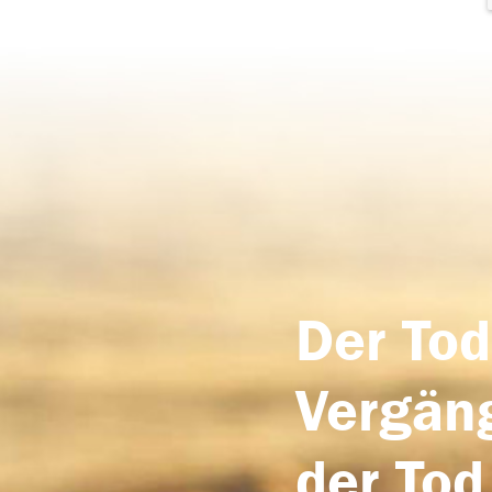
Der Tod
Vergäng
der Tod