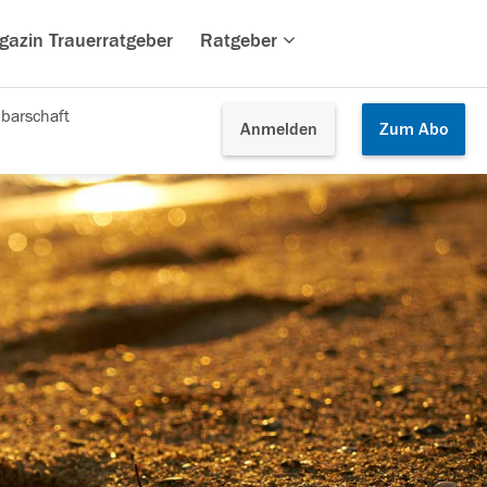
gazin Trauerratgeber
Ratgeber
barschaft
Anmelden
Zum
Abo