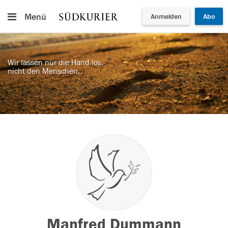
Menü
Anmelden
Abo
Wir lassen nur die Hand los,
nicht den Menschen.
Manfred Dummann