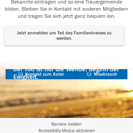
Bekannte eintragen und so eine Trauergemeinde
bilden. Bleiben Sie in Kontakt mit anderen Mitgliedern
und tragen Sie sich jetzt ganz bequem ein.
Jetzt anmelden um Teil des Familienkreises zu
werden.
Der Tod ist nicht das Ende, nicht die
Vergänglichkeit,
der Tod ist nur die Wende, Beginn der
Kontakt zum Autor
Missbrauch
Ewigkeit.
aufnehmen
melden
Barriere melden
I
Accessibility-Modus aktivieren