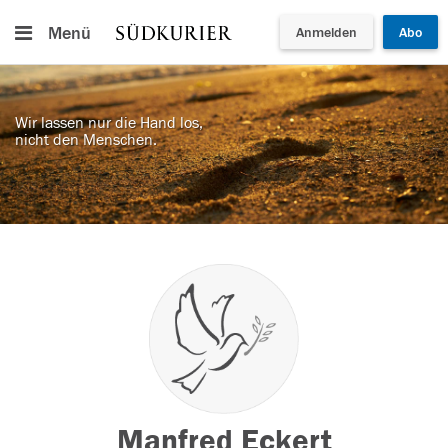
Menü
Anmelden
Abo
Wir lassen nur die Hand los,
nicht den Menschen.
Manfred Eckert