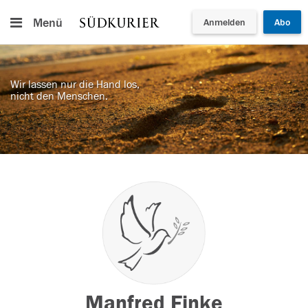
Menü
Anmelden
Abo
Wir lassen nur die Hand los,
nicht den Menschen.
Manfred Finke