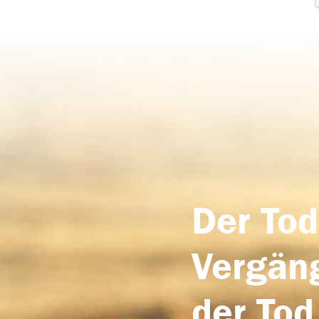
Der Tod
Vergäng
der Tod