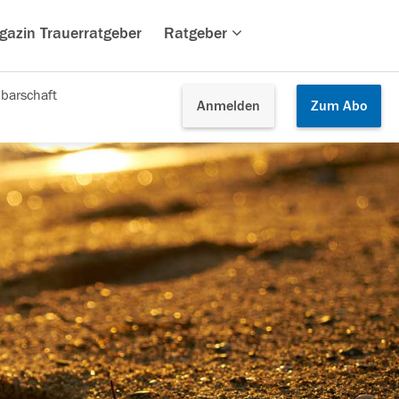
gazin Trauerratgeber
Ratgeber
barschaft
Anmelden
Zum
Abo