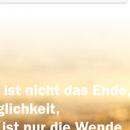
 ist nicht das Ende,
lichkeit,
 ist nur die Wende,