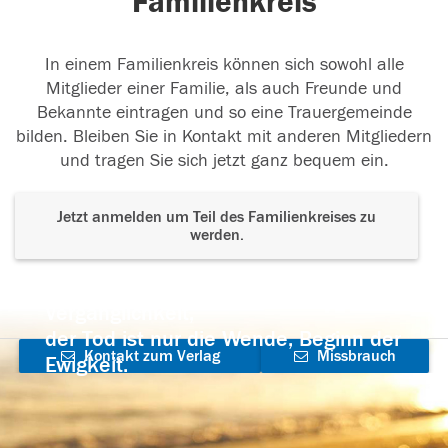
Familienkreis
In einem Familienkreis können sich sowohl alle
Mitglieder einer Familie, als auch Freunde und
Bekannte eintragen und so eine Trauergemeinde
bilden. Bleiben Sie in Kontakt mit anderen Mitgliedern
und tragen Sie sich jetzt ganz bequem ein.
Jetzt anmelden um Teil des Familienkreises zu
werden.
Der Tod ist nicht das Ende, nicht die
Vergänglichkeit,
der Tod ist nur die Wende, Beginn der
Kontakt zum Verlag
Missbrauch
Ewigkeit.
aufnehmen
melden