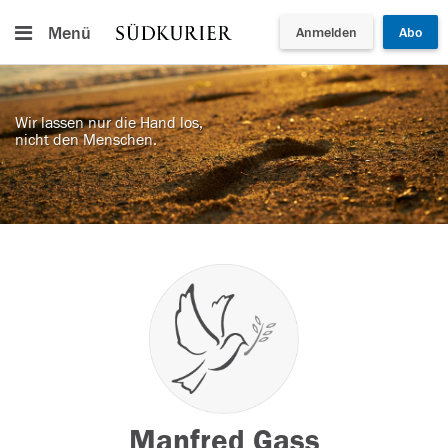
Menü
Anmelden
Abo
Wir lassen nur die Hand los,
nicht den Menschen.
Manfred Gass