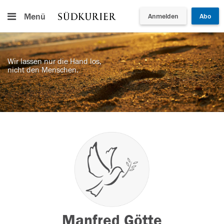
Menü
Anmelden
Abo
Wir lassen nur die Hand los,
nicht den Menschen.
Manfred Götte