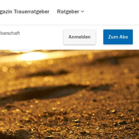
gazin Trauerratgeber
Ratgeber
barschaft
Anmelden
Zum
Abo