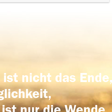
 ist nicht das Ende,
lichkeit,
 ist nur die Wende,