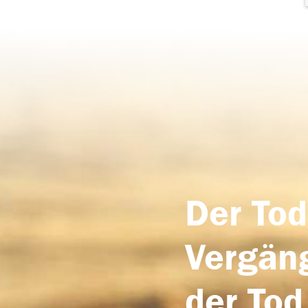
Der Tod
Vergäng
der Tod