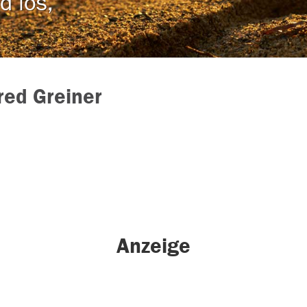
d los,
ed Greiner
Anzeige