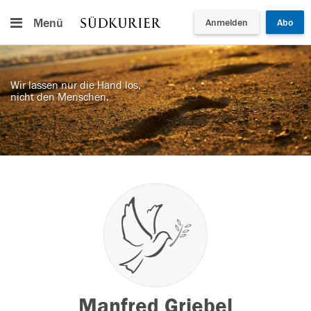
Menü
Anmelden
Abo
Wir lassen nur die Hand los,
nicht den Menschen.
Manfred Griebel