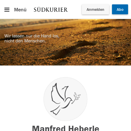
Menü
Anmelden
Abo
Wir lassen nur die Hand los,
nicht den Menschen.
Manfred Heberle