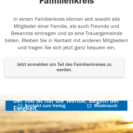
Familienkreis
In einem Familienkreis können sich sowohl alle
Mitglieder einer Familie, als auch Freunde und
Bekannte eintragen und so eine Trauergemeinde
bilden. Bleiben Sie in Kontakt mit anderen Mitgliedern
und tragen Sie sich jetzt ganz bequem ein.
Jetzt anmelden um Teil des Familienkreises zu
werden.
Der Tod ist nicht das Ende, nicht die
Vergänglichkeit,
der Tod ist nur die Wende, Beginn der
Kontakt zum Verlag
Missbrauch
Ewigkeit.
aufnehmen
melden