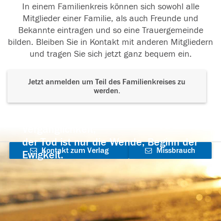
In einem Familienkreis können sich sowohl alle
Mitglieder einer Familie, als auch Freunde und
Bekannte eintragen und so eine Trauergemeinde
bilden. Bleiben Sie in Kontakt mit anderen Mitgliedern
und tragen Sie sich jetzt ganz bequem ein.
Jetzt anmelden um Teil des Familienkreises zu
werden.
Der Tod ist nicht das Ende, nicht die
Vergänglichkeit,
der Tod ist nur die Wende, Beginn der
Kontakt zum Verlag
Missbrauch
Ewigkeit.
aufnehmen
melden