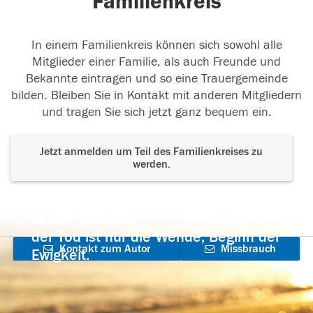
Familienkreis
In einem Familienkreis können sich sowohl alle
Mitglieder einer Familie, als auch Freunde und
Bekannte eintragen und so eine Trauergemeinde
bilden. Bleiben Sie in Kontakt mit anderen Mitgliedern
und tragen Sie sich jetzt ganz bequem ein.
Jetzt anmelden um Teil des Familienkreises zu
werden.
Der Tod ist nicht das Ende, nicht die
Vergänglichkeit,
der Tod ist nur die Wende, Beginn der
Kontakt zum Autor
Missbrauch
Ewigkeit.
aufnehmen
melden