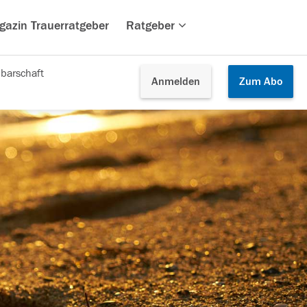
gazin Trauerratgeber
Ratgeber
barschaft
Anmelden
Zum
Abo