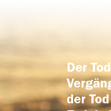
Der Tod
Vergäng
der Tod