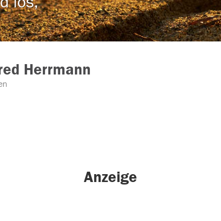
d los,
red Herrmann
en
Anzeige