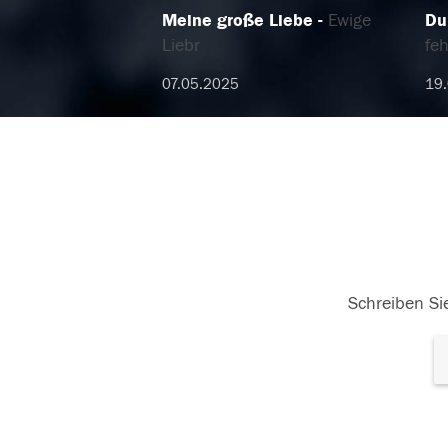
Meine große Liebe
Ewige
Du
Liebr
feh
07.05.2025
19
Schreiben Sie