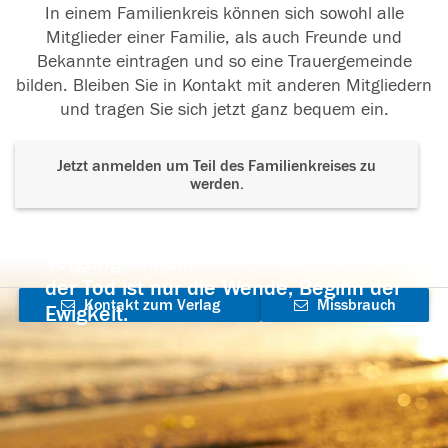
In einem Familienkreis können sich sowohl alle
Mitglieder einer Familie, als auch Freunde und
Bekannte eintragen und so eine Trauergemeinde
bilden. Bleiben Sie in Kontakt mit anderen Mitgliedern
und tragen Sie sich jetzt ganz bequem ein.
Jetzt anmelden um Teil des Familienkreises zu
werden.
Der Tod ist nicht das Ende, nicht die
Vergänglichkeit,
der Tod ist nur die Wende, Beginn der
Kontakt zum Verlag
Missbrauch
Ewigkeit.
aufnehmen
melden