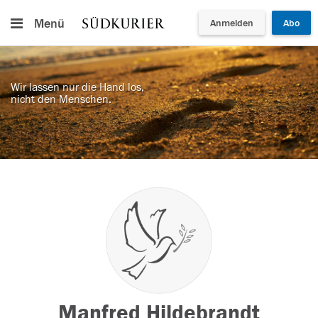
Menü
Anmelden
Abo
Wir lassen nur die Hand los,
nicht den Menschen.
Manfred Hildebrandt