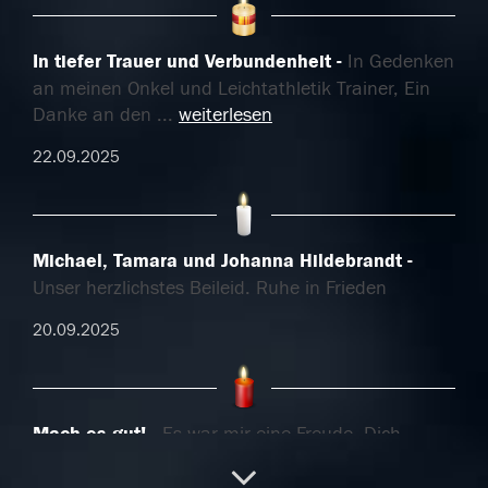
In tiefer Trauer und Verbundenheit
In Gedenken
an meinen Onkel und Leichtathletik Trainer, Ein
Danke an den
...
weiterlesen
22.09.2025
Michael, Tamara und Johanna Hildebrandt
Unser herzlichstes Beileid. Ruhe in Frieden
20.09.2025
Mach es gut!
Es war mir eine Freude, Dich
gekannt zu haben. Du bist einer von den Guten.
...
weiterlesen