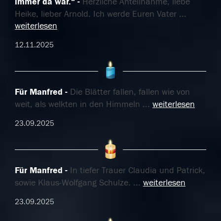
immer da war.“
Herzliche Anteilnahme, liebe
Heike, lieber Arnold. Ich werde Euren Vater
...
weiterlesen
12.11.2025
Für Manfred
Die Blätter fallen, fallen wie von
weit, als welkten in den Himmeln
...
weiterlesen
23.09.2025
Für Manfred
In tiefer Trauer Claudia und Patrick,
sowie Klaus-Wolfgang Schulze.
...
weiterlesen
23.09.2025