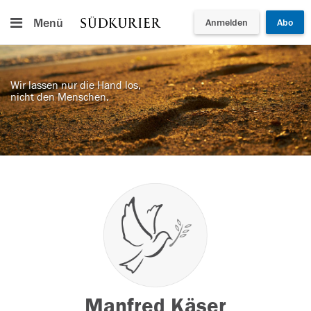
Menü
Anmelden
Abo
Wir lassen nur die Hand los,
nicht den Menschen.
Manfred Käser