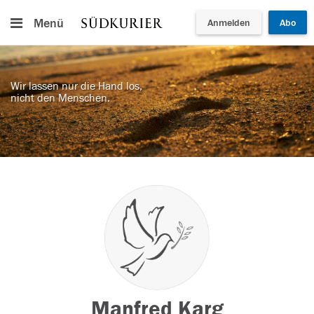
Menü
Anmelden
Abo
Wir lassen nur die Hand los,
nicht den Menschen.
Manfred Karg