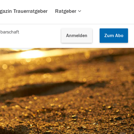
gazin Trauerratgeber
Ratgeber
barschaft
Anmelden
Zum
Abo