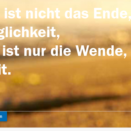
 ist nicht das Ende,
lichkeit,
 ist nur die Wende,
t.
en