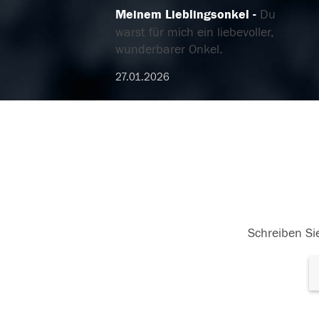
Meinem Lieblingsonkel
Du
warst für mich ein liebevoller,
wunderbarer Onkel.
27.01.2026
Schreiben Sie