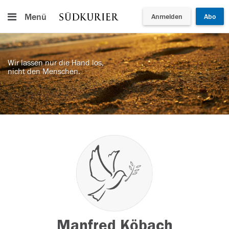
Menü
Anmelden
Abo
Wir lassen nur die Hand los,
nicht den Menschen.
Manfred Köbach