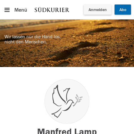
Menü
Anmelden
Abo
Wir lassen nur die Hand los,
nicht den Menschen.
Manfred Lamp