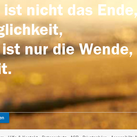
 ist nicht das Ende,
lichkeit,
 ist nur die Wende,
t.
en