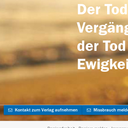
Der Tod
Vergäng
der Tod
Ewigkei
Kontakt zum Verlag aufnehmen
Missbrauch meld