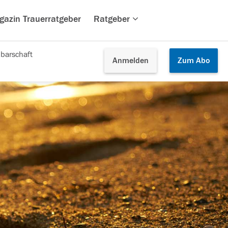
gazin Trauerratgeber
Ratgeber
barschaft
Anmelden
Zum
Abo