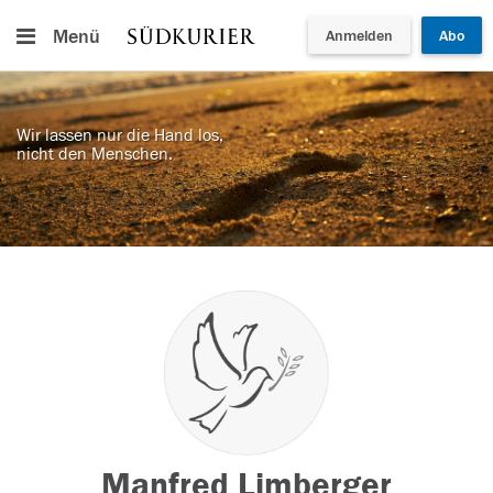
Menü
Anmelden
Abo
Wir lassen nur die Hand los,
nicht den Menschen.
Manfred Limberger