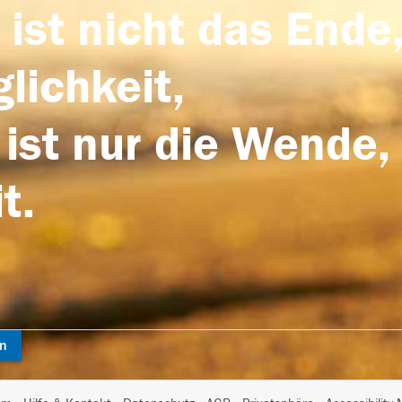
 ist nicht das Ende,
lichkeit,
 ist nur die Wende,
t.
en