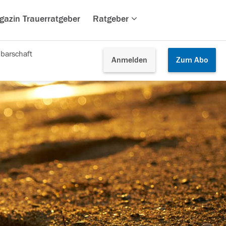
gazin Trauerratgeber
Ratgeber
barschaft
Anmelden
Zum
Abo