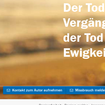
Der Tod
Vergäng
der Tod
Ewigkei
Kontakt zum Autor aufnehmen
Missbrauch meld