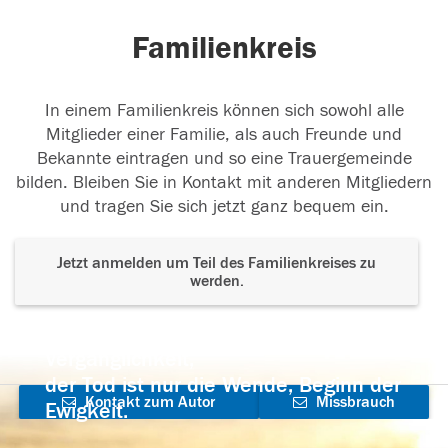
Familienkreis
In einem Familienkreis können sich sowohl alle
Mitglieder einer Familie, als auch Freunde und
Bekannte eintragen und so eine Trauergemeinde
bilden. Bleiben Sie in Kontakt mit anderen Mitgliedern
und tragen Sie sich jetzt ganz bequem ein.
Jetzt anmelden um Teil des Familienkreises zu
werden.
Der Tod ist nicht das Ende, nicht die
Vergänglichkeit,
der Tod ist nur die Wende, Beginn der
Kontakt zum Autor
Missbrauch
Ewigkeit.
aufnehmen
melden