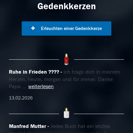
Gedenkkerzen
Erleuchten einer Gedenkkerze
Ruhe in Frieden ????️
Ich trage dich in meinem
Herzen, heute, morgen und für immer. Danke
Papa
...
weiterlesen
13.02.2026
Manfred Mutter
Jedes Buch hat ein letztes